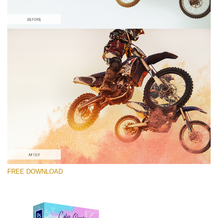
Выберите Вариант
Free Photoshop Overlay #7
Small 800*533px
Color Powder
(30 Overlays)
Large 6000*4000px
FREE DOWNLOAD
Fairy Tale (344 Overlays)
Large 6000*4000px
Entire Collection