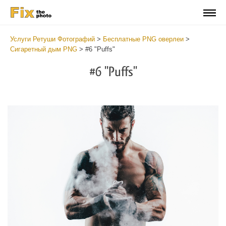
Услуги Ретуши Фотографий
>
Бесплатные PNG оверлеи
>
Сигаретный дым PNG
>
#6 "Puffs"
#6 "Puffs"
Do
Fr
PN