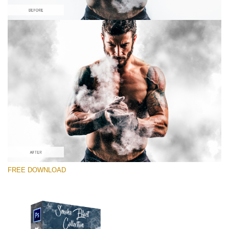
Выберите Вариант
Free PNG Overlay #6
Small 800*533px
Smoke Effect
(30 Overlays)
Large 6000*4000px
FREE DOWNLOAD
Luxury Wedding
(373 Overlays)
Large 6000*4000px