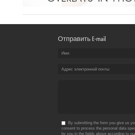
Отправить E-mail
Имя
Адрес электронной почты
By submitting the form you give us yo
consent to process the personal data spec
by you in the fields above according to ou