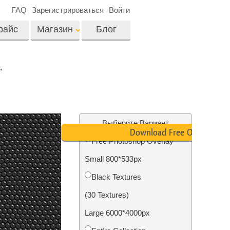
FAQ
Зарегистрироваться
Войти
райс
Магазин
Блог
es
Video
"
Профессиональные
LUTs
ши
Ретушь Фото
Видео Оверлейсы
о
Недвижимости
Выберите Вариант
Download Free Overlay
Free Photoshop Overlay
на
Small 800*533px
отки
Реставрация
Black Textures
й
фотографий
(30 Textures)
Large 6000*4000px