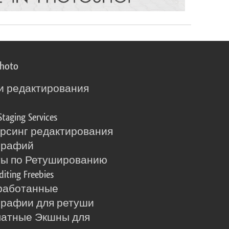
photo
и редактирования
о
Staging Services
рсинг редактирования
графий
ты по Ретушированию
diting Freebies
работанные
рафии для ретуши
латные Экшны для