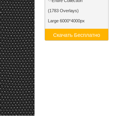
Entire Collection
ения
Video Editing Services
(1783 Overlays)
Large 6000*4000px
Скачать Бесплатно