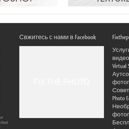
Свжитесь с нами в Facebook
Fixthe
Услуг
виде
Virtual 
Аутсо
фото
Сове
Photo E
Необ
фотог
ur
Бесп
ified
r