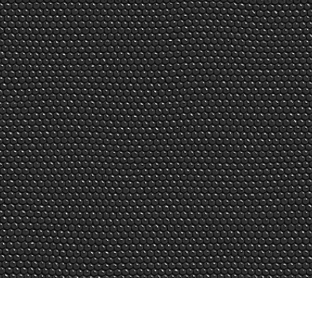
исы ретуши
Ретушь ювелирных
Данные для обуч
товаров
изделий
ИИ