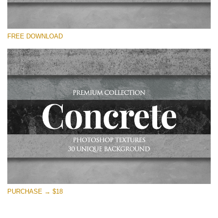
Выберите Вариант
FREE DOWNLOAD
Free Photoshop Overlay
Small 800*533px
Concrete Textures
(30 Overlays)
Large 6000*4000px
Entire Collection
(1783 Overlays)
Large 6000*4000px
Скачать Бесплатно
PURCHASE → $18