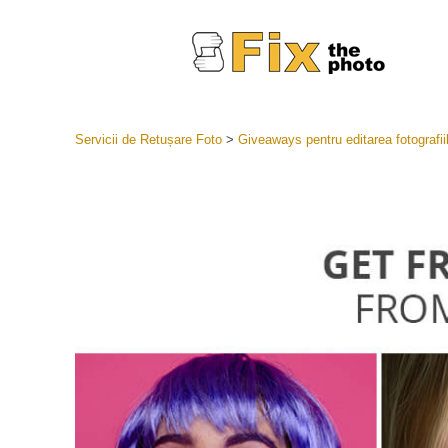
Servicii de Retușare Foto
>
Giveaways pentru editarea fotografii
Presetări
Întreaga 
Servicii
LR
Cea mai b
Presets
Colecția 
Servicii de 