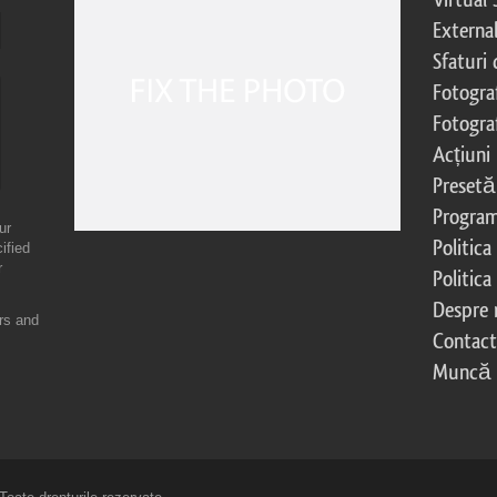
External
Sfaturi
Fotograf
Fotogra
Acțiuni
Presetă
Program 
ur
Politica
ified
r
Politica
Despre 
ers and
Contac
Muncă