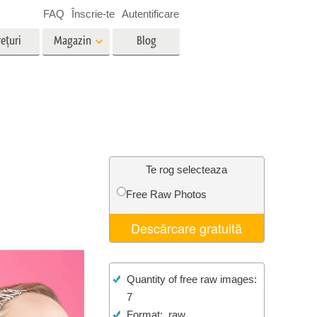
FAQ
Înscrie-te
Autentificare
ețuri
Magazin
Blog
es
Video
LUT-uri profesionale
g
Suprapuneri video
vicii
Servicii de editare foto imobiliare
Te rog selecteaza
Free Raw Photos
ștere
Descărcare gratuită
re a
Foto Restaurare Servicii
Quantity of free raw images:
7
Format: .raw