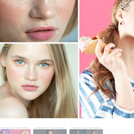
produsului Servicii
Bijuterii Retușând Servicii
Date de Antrenamen