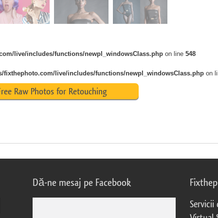
o.com/live/includes/functions/newpl_windowsClass.php
on line
548
s/fixthephoto.com/live/includes/functions/newpl_windowsClass.php
on l
ree Raw Photos for Retouching
Dă-ne mesaj pe Facebook
Fixthe
Servicii
Virtual 