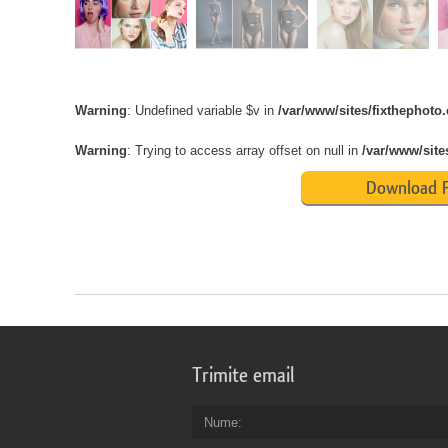
Warning
: Undefined variable $v in
/var/www/sites/fixthephot
Warning
: Trying to access array offset on null in
/var/www/site
Download F
Trimite email
Nume