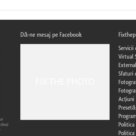
Dă-ne mesaj pe Facebook
Fixthe
Servicii
Virtual 
External
Sfaturi
Fotograf
Fotogra
Acțiuni
Presetă
Program 
ur
Politica
ified
r
Politica