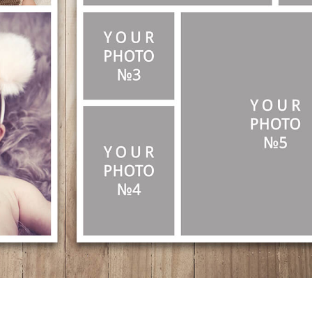
produsului Servicii
Bijuterii Retușând Servicii
Date de Antrenamen