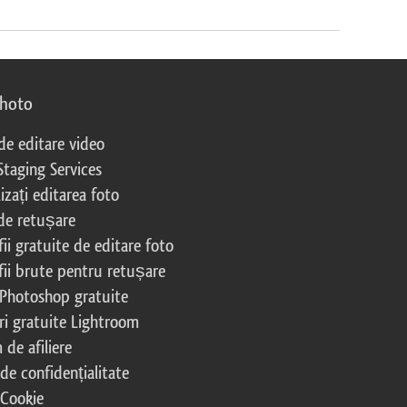
photo
 de editare video
Staging Services
izați editarea foto
 de retușare
ii gratuite de editare foto
fii brute pentru retușare
 Photoshop gratuite
ri gratuite Lightroom
de afiliere
 de confidențialitate
 Cookie