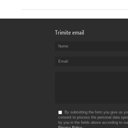
Trimite email
Nume
Email
By submitting the form you give us yo
consent to process the personal data spec
by you in the fields above according to ou
Privacy Policy