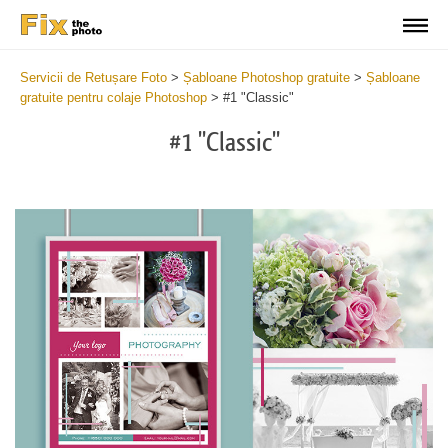
Servicii de Retușare Foto
>
Șabloane Photoshop gratuite
>
Șabloane
gratuite pentru colaje Photoshop
>
#1 "Classic"
#1 "Classic"
Wa
Und
var
$v
in
/va
on
line
54
Wa
Try