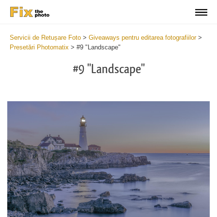
Servicii de Retușare Foto
>
Giveaways pentru editarea fotografiilor
>
Presetări Photomatix
>
#9 "Landscape"
#9 "Landscape"
Cl
at
th
bu
an
re
Fr
Ph
Pr
wi
2
mi
Wr