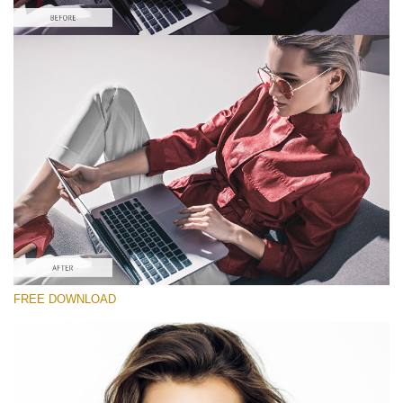
Te rog selecteaza
Looks Like Film Lightroom Preset #1
Portrait Pro
(40 Lr Presets)
Wedding Collection
(400 Lr Presets)
Entire Collection
FREE DOWNLOAD
(2067 Lr Presets)
Descărcare gratuită