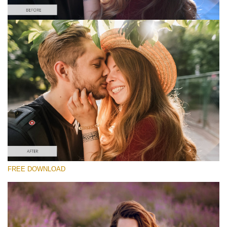
Te rog selecteaza
Free Instagram Preset #6
Matte Portrait
(30 Lr Presets)
Matte Complete
(130 Lr Presets)
Entire Collection
FREE DOWNLOAD
(2067 Lr Presets)
Descărcare gratuită