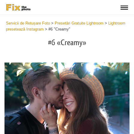
Servicii de Retușare Foto
>
Presetări Gratuite Lightroom
>
Lightroom
presetează Instagram
>
#6 "Creamy"
#6 «Creamy»