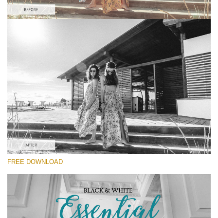
Te rog selecteaza
Kodak Lightroom Preset #4
Black&White Essential
(70 Lr Presets)
Luxe Wedding
(230 Lr Presets)
Must-Have Collection
FREE DOWNLOAD
(1432 Lr Presets)
Descărcare gratuită