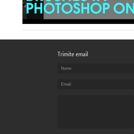
Trimite email
Nume
Email