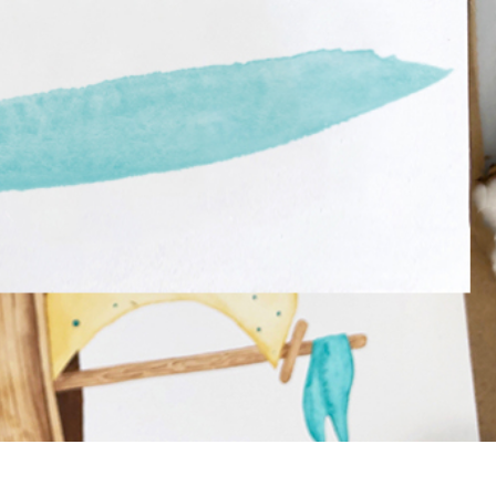
produsului Servicii
Bijuterii Retușând Servicii
Date de Antrenamen