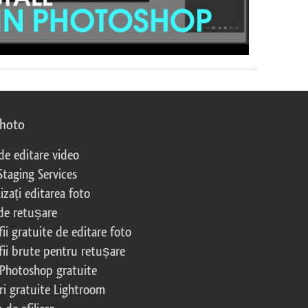
photo
 de editare video
Staging Services
izați editarea foto
 de retușare
ii gratuite de editare foto
fii brute pentru retușare
 Photoshop gratuite
ri gratuite Lightroom