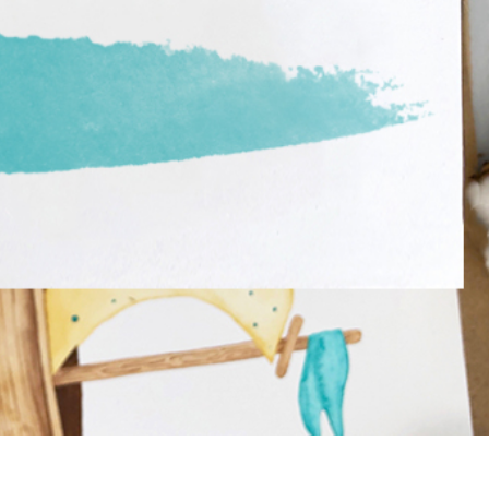
produsului Servicii
Bijuterii Retușând Servicii
Date de Antrenamen