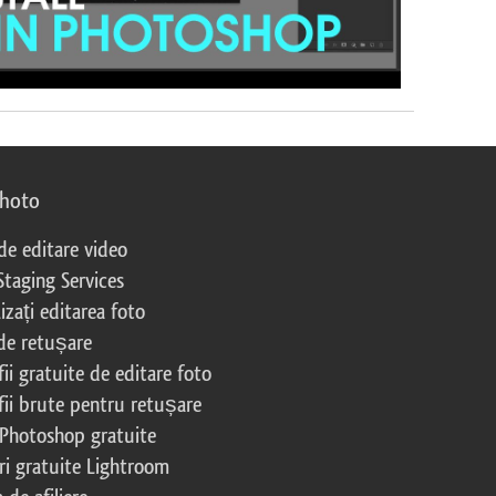
photo
 de editare video
Staging Services
izați editarea foto
 de retușare
ii gratuite de editare foto
fii brute pentru retușare
 Photoshop gratuite
ri gratuite Lightroom