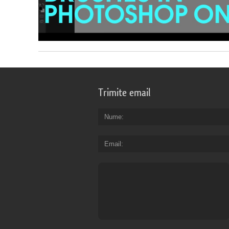
Trimite email
Nume
Email