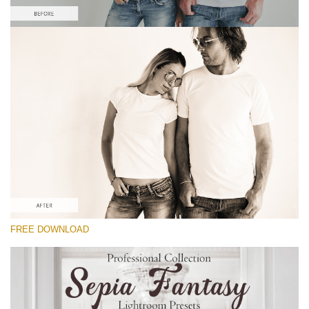
Te rog selecteaza
Free Sepia Lightroom Preset #5
Sepia Fantasy
(60 Lr Presets)
Matte Complete
(130 Lr Presets)
Entire Collection
FREE DOWNLOAD
(2067 Lr Presets)
Descărcare gratuită