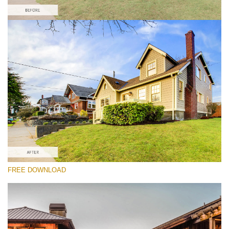
Te rog selecteaza
Real Estate HDR Preset #3
HDR Real Estate
(40 Lr Presets)
Real Estate Collection
(120 Lr Presets)
Must-Have Collection
FREE DOWNLOAD
(1432 Lr Presets)
Descărcare gratuită