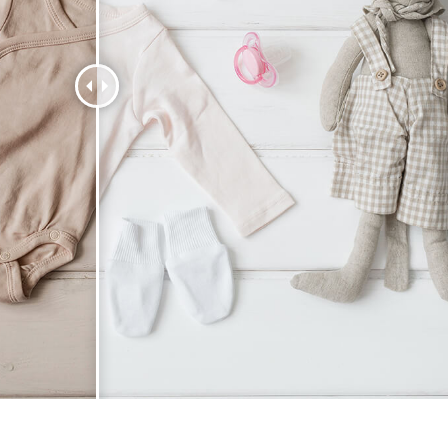
produsului Servicii
Bijuterii Retușând Servicii
Date de Antrenamen