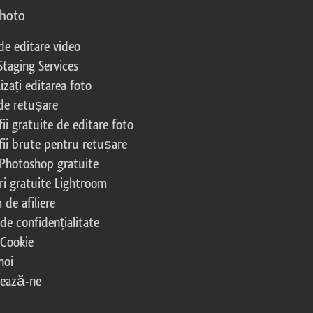
photo
 de editare video
Staging Services
izați editarea foto
 de retușare
ii gratuite de editare foto
fii brute pentru retușare
 Photoshop gratuite
ri gratuite Lightroom
de afiliere
 de confidențialitate
 Cookie
noi
tează-ne