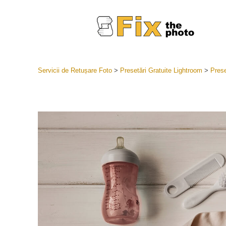
Servicii de Retușare Foto
>
Presetări Gratuite Lightroom
>
Prese
Presetări
Întreaga 
Servicii
LR
Cea mai b
Presets
Colecția 
Servicii de 