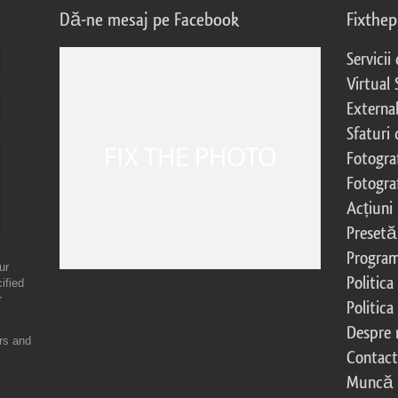
Dă-ne mesaj pe Facebook
Fixthe
Servicii
Virtual 
External
Sfaturi
Fotograf
Fotogra
Acțiuni
Presetă
Program 
ur
Politica
ified
r
Politica
Despre 
ers and
Contac
Muncă