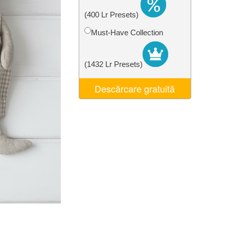
t AI
Video Editing Services
(400 Lr Presets)
Must-Have Collection
(1432 Lr Presets)
Descărcare gratuită