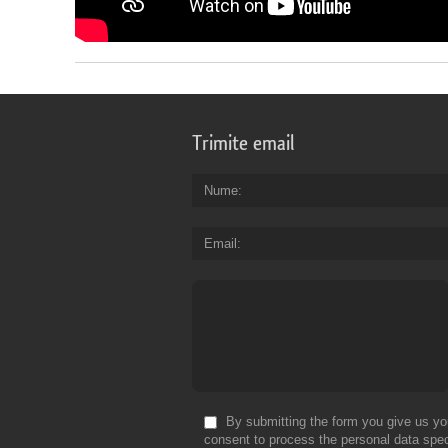
Trimite email
Nume
Email
By submitting the form you give us yo
consent to process the personal data spec