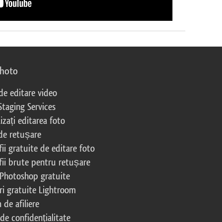
photo
 de editare video
Staging Services
izați editarea foto
 de retușare
ii gratuite de editare foto
fii brute pentru retușare
 Photoshop gratuite
ri gratuite Lightroom
de afiliere
 de confidențialitate