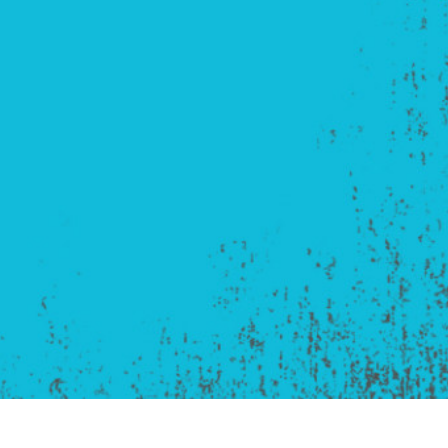
produsului Servicii
Bijuterii Retușând Servicii
Date de Antrenamen