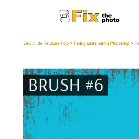
Servicii de Retușare Foto
>
Perii gratuite pentru Photoshop
>
Fr
Presetări
Întreaga 
Servicii
LR
Cea mai b
Presets
Colecția 
Servicii de 