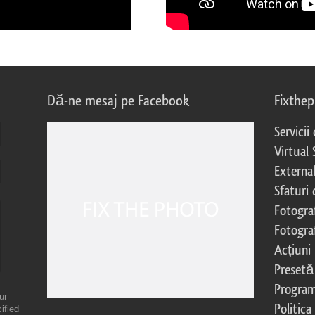
Dă-ne mesaj pe Facebook
Fixthe
Servicii
Virtual 
External
Sfaturi
Fotograf
Fotogra
Acțiuni
Presetă
Program 
ur
Politica
ified