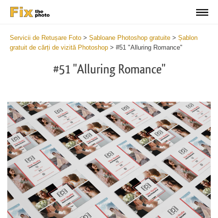
Servicii de Retușare Foto
>
Șabloane Photoshop gratuite
>
Șablon
gratuit de cărți de vizită Photoshop
>
#51 "Alluring Romance"
#51 "Alluring Romance"
Do
Fr
Bu
Ca