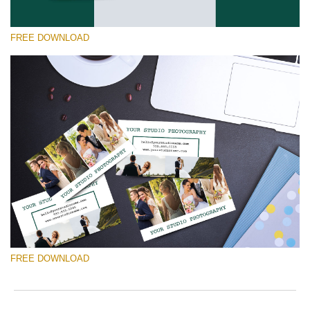
FREE DOWNLOAD
Te rog selecteaza
Free Template #50
Marketing Templates Photography
Descărcare gratuită
FREE DOWNLOAD