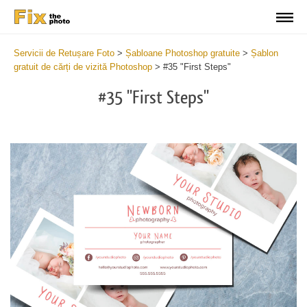
Servicii de Retușare Foto
>
Șabloane Photoshop gratuite
>
Șablon
gratuit de cărți de vizită Photoshop
>
#35 "First Steps"
#35 "First Steps"
Do
Fr
Bu
Ca