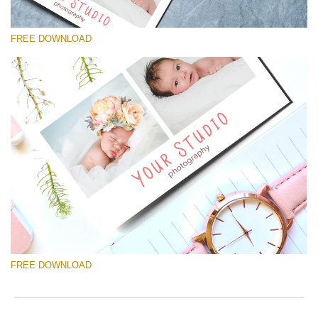
FREE DOWNLOAD
Te rog selecteaza
Free Template #35
Newborn Photography Price List
Descărcare gratuită
FREE DOWNLOAD