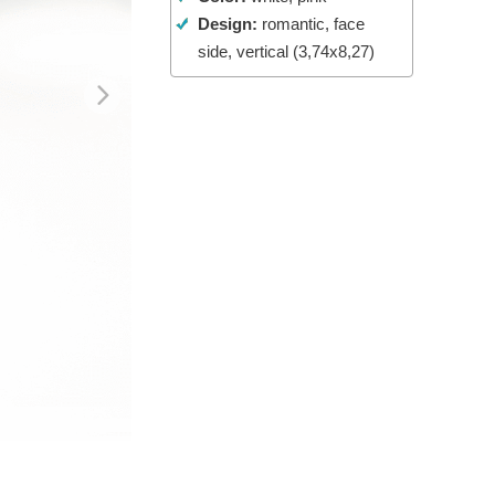
Design:
romantic, face
t AI
Video Editing Services
side, vertical (3,74x8,27)