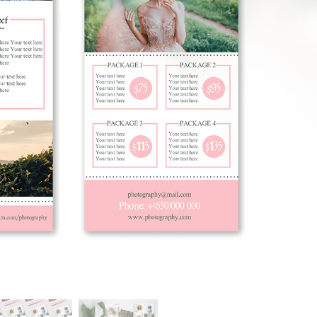
produsului Servicii
Bijuterii Retușând Servicii
Date de Antrenamen