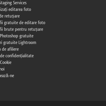
Staging Services
izați editarea foto
 de retușare
ii gratuite de editare foto
fii brute pentru retușare
 Photoshop gratuite
ri gratuite Lightroom
de afiliere
 de confidențialitate
 Cookie
noi
tează-ne