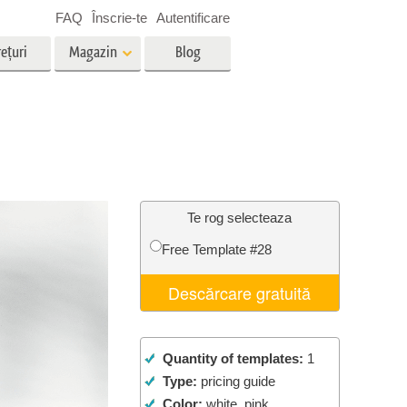
FAQ
Înscrie-te
Autentificare
ețuri
Magazin
Blog
es
Video
LUT-uri profesionale
g
Suprapuneri video
vicii
Servicii de editare foto imobiliare
Te rog selecteaza
Free Template #28
ștere
Descărcare gratuită
re a
Foto Restaurare Servicii
Quantity of templates:
1
Type:
pricing guide
Color:
white, pink