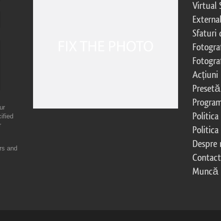
Virtual 
External
Sfaturi
Fotograf
Fotogra
Acțiuni
Presetă
Program 
ur
Politica
ified
r
Politica
Despre 
ers and
Contac
Muncă