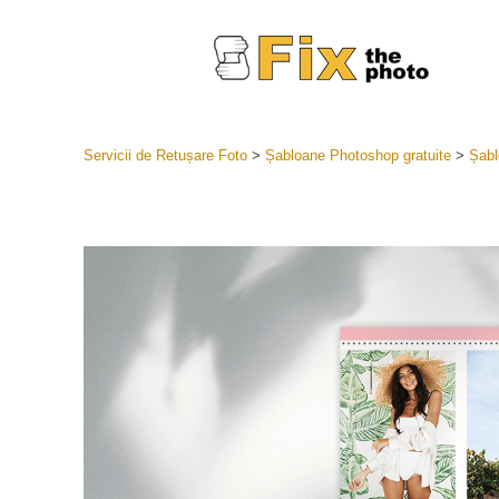
Servicii de Retușare Foto
>
Șabloane Photoshop gratuite
>
Șabl
Presetări
Întreaga 
Servicii
LR
Cea mai b
Presets
Colecția 
Servicii de 