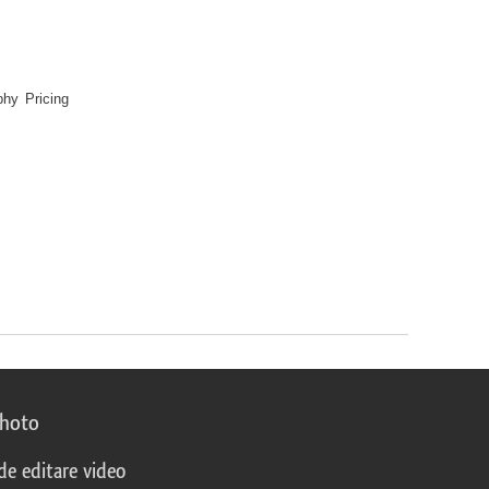
phy Pricing
photo
 de editare video