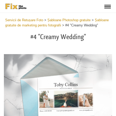
Servicii de Retușare Foto
>
Șabloane Photoshop gratuite
>
Șabloane
gratuite de marketing pentru fotografii
>
#4 "Creamy Wedding"
#4 "Creamy Wedding"
Cli
C
at
a
the
t
but
b
an
a
rec
p
We
t
Pho
fu
Mar
c
Set
W
Tem
P
2
M
min
S