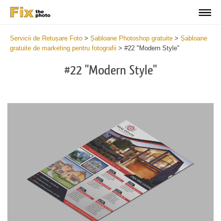
Servicii de Retușare Foto
>
Șabloane Photoshop gratuite
>
Șabloane
gratuite de marketing pentru fotografii
>
#22 "Modern Style"
#22 "Modern Style"
Cl
at
th
bu
an
re
Es
Ph
Pr
Te
2
mi
Wr