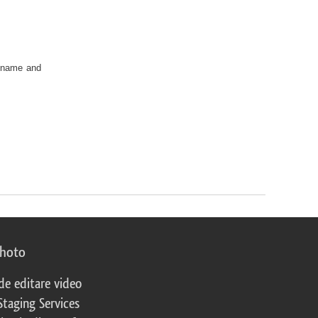
t name and
photo
 de editare video
Staging Services