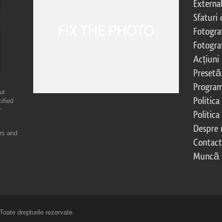
External
Sfaturi
Fotograf
Fotogra
Acțiuni
Presetă
Program 
ur
Politica
ified
r
Politica
Despre 
ers and
Contac
Muncă
oate drepturile rezervate.