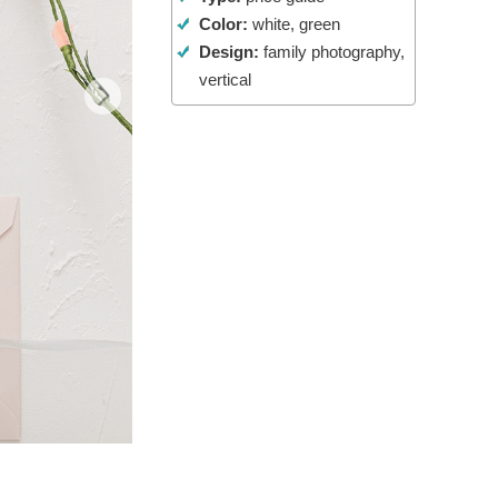
Color:
white, green
t AI
Video Editing Services
Design:
family photography,
vertical