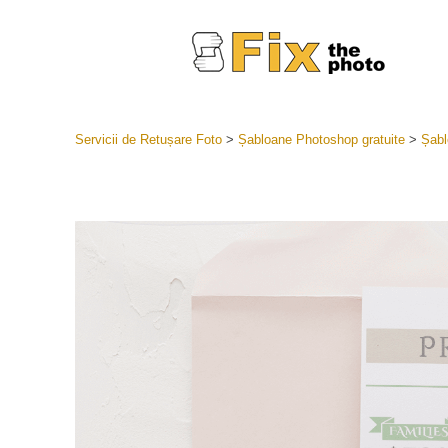
Servicii de Retușare Foto
>
Șabloane Photoshop gratuite
>
Șabl
Presetări
Întreaga 
Servicii
LR
Cea mai b
Presets
Colecția 
Servicii de 