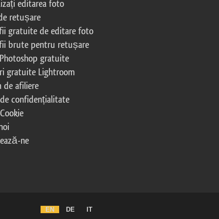
izați editarea foto
 de retușare
ii gratuite de editare foto
fii brute pentru retușare
 Photoshop gratuite
ri gratuite Lightroom
de afiliere
 de confidențialitate
 Cookie
noi
tează-ne
EN
DE
IT