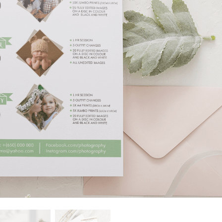
produsului Servicii
Bijuterii Retușând Servicii
Date de Antrenamen