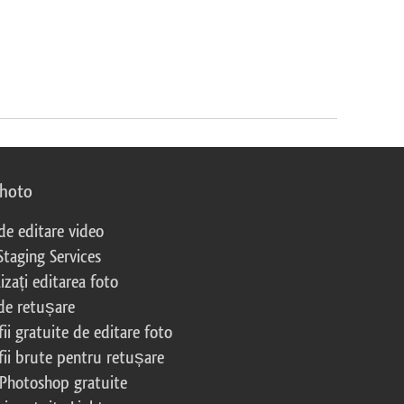
photo
 de editare video
Staging Services
izați editarea foto
 de retușare
ii gratuite de editare foto
fii brute pentru retușare
 Photoshop gratuite