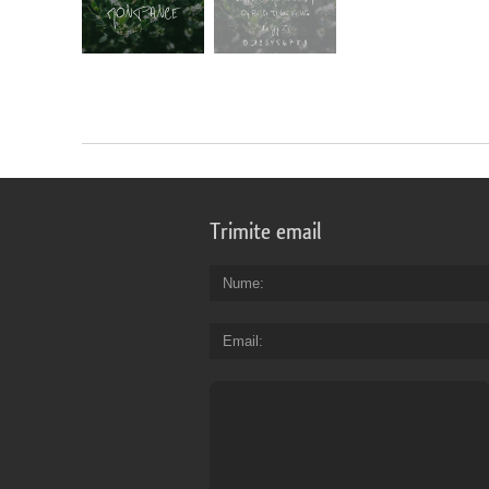
Trimite email
Nume
Email