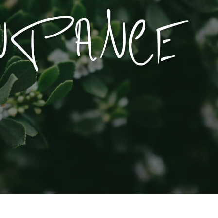
produsului Servicii
Bijuterii Retușând Servicii
Date de Antrenamen