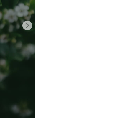
t AI
Video Editing Services