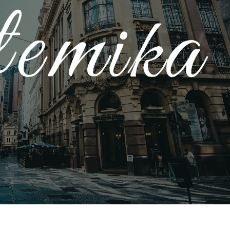
produsului Servicii
Bijuterii Retușând Servicii
Date de Antrenamen