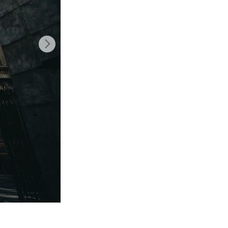
t AI
Video Editing Services