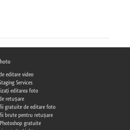
photo
 de editare video
Staging Services
izați editarea foto
 de retușare
ii gratuite de editare foto
fii brute pentru retușare
 Photoshop gratuite