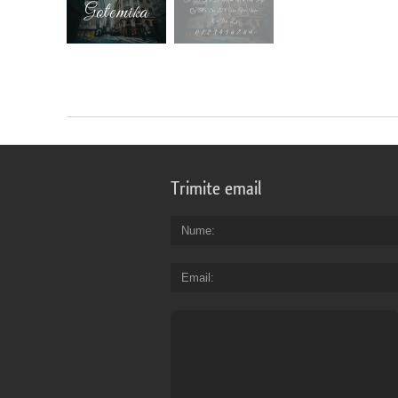
Trimite email
Nume
Email