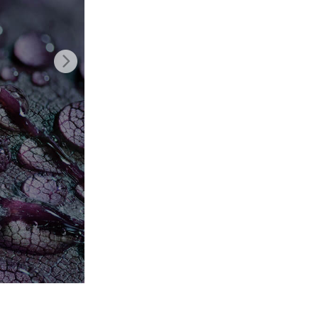
t AI
Video Editing Services