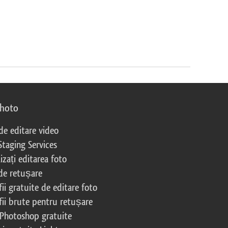
photo
 de editare video
Staging Services
izați editarea foto
 de retușare
ii gratuite de editare foto
fii brute pentru retușare
 Photoshop gratuite