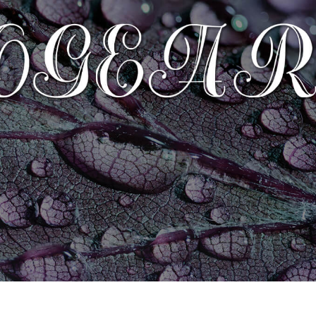
produsului Servicii
Bijuterii Retușând Servicii
Date de Antrenamen