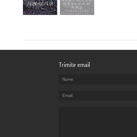
Trimite email
Nume
Email