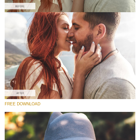
Te rog selecteaza
Free Matte Preset #1
Matte Effect
(30 Lr Presets)
Matte Complete
(130 Lr Presets)
Entire Collection
FREE DOWNLOAD
(2067 Lr Presets)
Descărcare gratuită