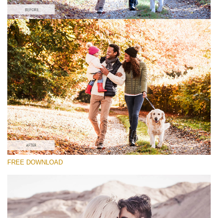
Te rog selecteaza
Lightroom Fall Preset #24
Vintage Love
(60 Lr Presets)
Wedding Collection
(400 Lr Presets)
Entire Collection
FREE DOWNLOAD
(2067 Lr Presets)
Descărcare gratuită