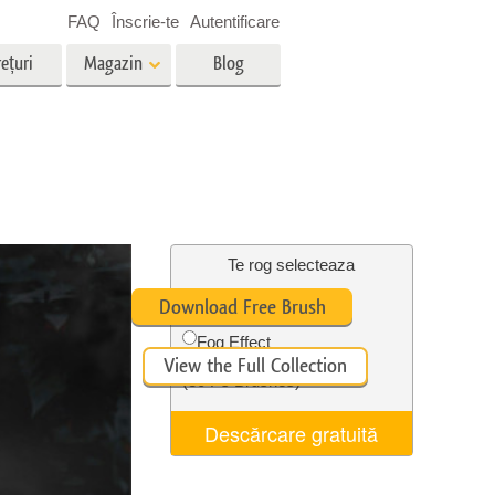
FAQ
Înscrie-te
Autentificare
ețuri
Magazin
Blog
es
Video
LUT-uri profesionale
g
Suprapuneri video
vicii
Servicii de editare foto imobiliare
Te rog selecteaza
Free Ps Brush #6
Download Free Brush
Fog Effect
ștere
View the Full Collection
re a
Foto Restaurare Servicii
(30 Ps Brushes)
Descărcare gratuită