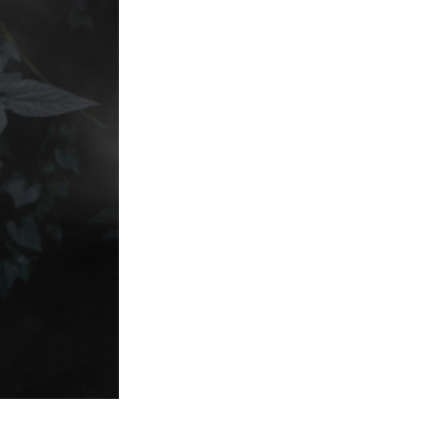
t AI
Video Editing Services