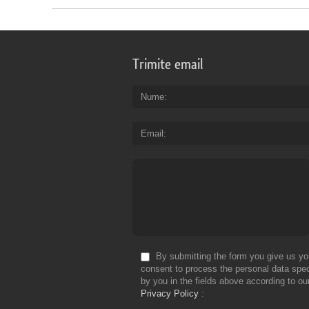
Trimite email
Nume
Email
By submitting the form you give us yo
consent to process the personal data spec
by you in the fields above according to ou
Privacy Policy