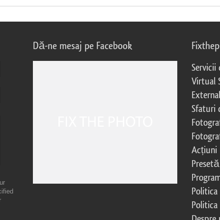
Dă-ne mesaj pe Facebook
Fixthe
Servicii
Virtual 
External
Sfaturi
Fotograf
Fotogra
Acțiuni
Presetă
Program 
ur
Politica
ified
r
Politica
Despre 