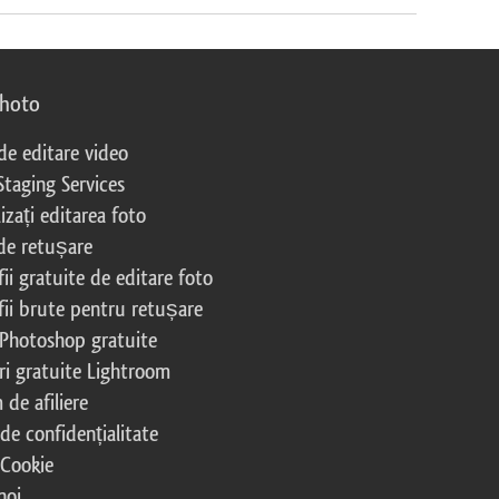
photo
 de editare video
Staging Services
izați editarea foto
 de retușare
ii gratuite de editare foto
fii brute pentru retușare
 Photoshop gratuite
ri gratuite Lightroom
de afiliere
 de confidențialitate
 Cookie
noi