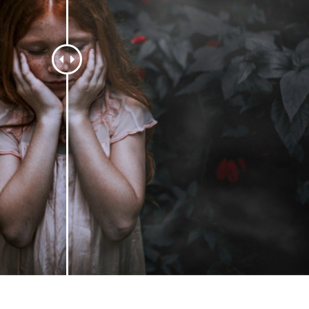
produsului Servicii
Bijuterii Retușând Servicii
Date de Antrenamen