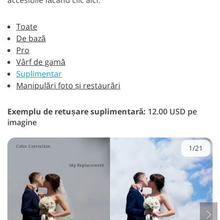
accesibile făcând clic aici.
Toate
De bază
Pro
Vârf de gamă
Suplimentar
Manipulări foto și restaurări
Exemplu de retușare suplimentară:
12.00 USD pe
imagine
1/21