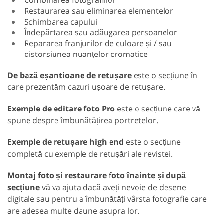
Restaurarea sau eliminarea elementelor
Schimbarea capului
Îndepărtarea sau adăugarea persoanelor
Repararea franjurilor de culoare și / sau
distorsiunea nuanțelor cromatice
De bază eșantioane de retușare
este o secțiune în
care prezentăm cazuri ușoare de retușare.
Exemple de editare foto Pro
este o secțiune care vă
spune despre îmbunătățirea portretelor.
Exemple de retușare high end
este o secțiune
completă cu exemple de retușări ale revistei.
Montaj foto și restaurare foto
înainte și după
secțiune
vă va ajuta dacă aveți nevoie de desene
digitale sau pentru a îmbunătăți vârsta fotografie care
are adesea multe daune asupra lor.