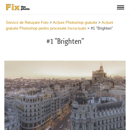
Servicii de Retușare Foto
>
Acțiuni Photoshop gratuite
>
Acțiuni
gratuite Photoshop pentru procesele încrucișate
>
#1 "Brighten"
#1 "Brighten"