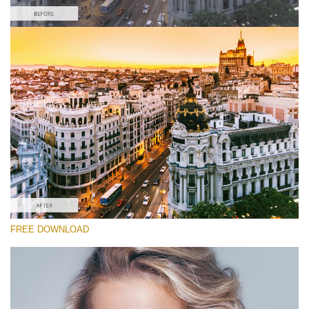
Te rog selecteaza
Free Cross Process Action #1
Powerful Instagram
Portrait Complete
Entire Collection
Descărcare gratuită
FREE DOWNLOAD