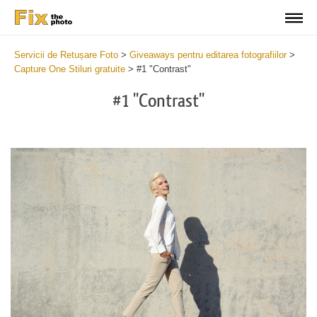
Servicii de Retușare Foto
>
Giveaways pentru editarea fotografiilor
>
Capture One Stiluri gratuite
>
#1 "Contrast"
#1 "Contrast"
Cl
at
th
bu
an
re
Fr
Co
St
wi
2
mi
Wr