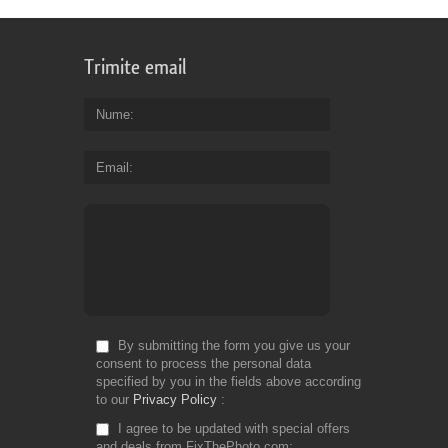
Trimite email
Nume
Email
By submitting the form you give us your
consent to process the personal data
specified by you in the fields above according
to our
Privacy Policy
I agree to be updated with special offers
and deals from FixThePhoto.com