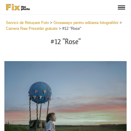
Servicii de Retușare Foto
>
Giveaways pentru editarea fotografiilor
>
Camera Raw Presetări gratuite
>
#12 "Rose"
#12 "Rose"
Cl
at
th
bu
an
re
Fr
Ca
R
Pr
wi
2
mi