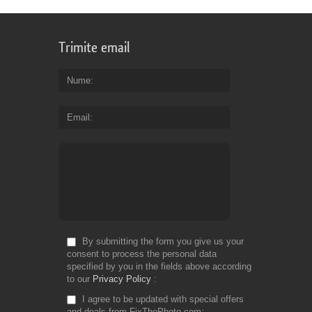
Trimite email
Nume
Email
By submitting the form you give us your
consent to process the personal data
specified by you in the fields above according
to our
Privacy Policy
I agree to be updated with special offers
and deals from FixThePhoto.com