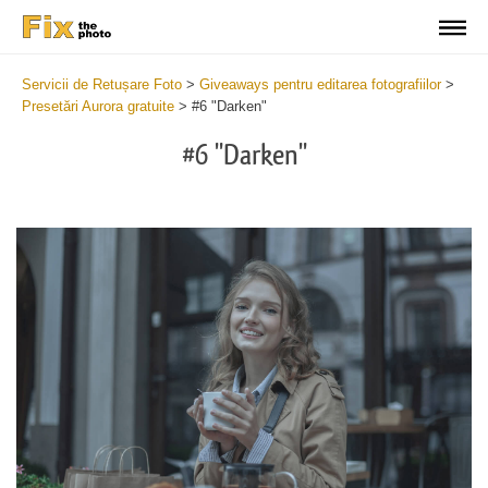
Servicii de Retușare Foto
>
Giveaways pentru editarea fotografiilor
>
Presetări Aurora gratuite
>
#6 "Darken"
#6 "Darken"
Cl
at
th
bu
an
re
Fr
Au
Pr
wi
2
mi
Wr