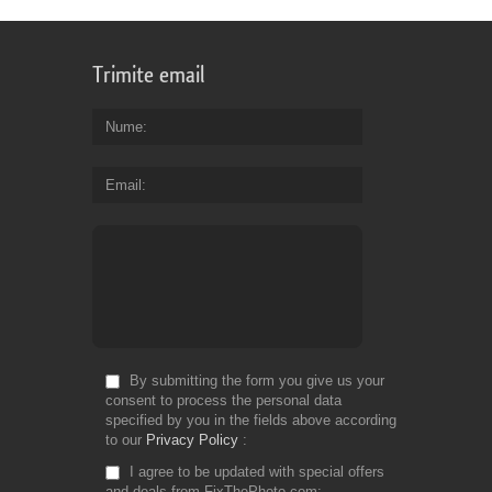
Trimite email
Nume
Email
By submitting the form you give us your
consent to process the personal data
specified by you in the fields above according
to our
Privacy Policy
I agree to be updated with special offers
and deals from FixThePhoto.com