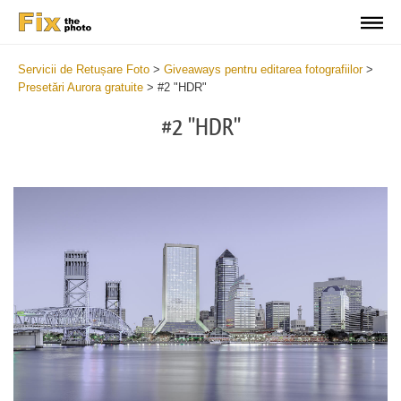
Servicii de Retușare Foto
>
Giveaways pentru editarea fotografiilor
>
Presetări Aurora gratuite
>
#2 "HDR"
#2 "HDR"
Cl
at
th
bu
an
re
Fr
Au
Pr
wi
2
mi
Wr