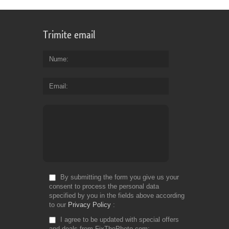
Trimite email
Nume
Email
By submitting the form you give us your
consent to process the personal data
specified by you in the fields above according
to our
Privacy Policy
I agree to be updated with special offers
and deals from FixThePhoto.com