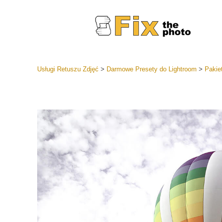
Usługi Retuszu Zdjęć
>
Darmowe Presety do Lightroom
>
Pakie
Ustawien
Całe kole
Usługi 
wstępnyc
Najlepsza
Kolekcja 
Usługi ed