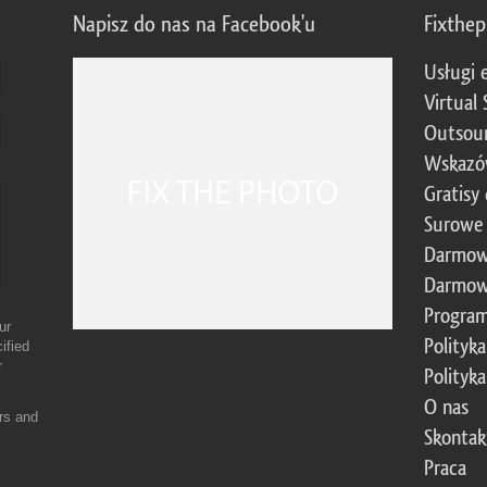
Napisz do nas na Facebook'u
Fixthe
Usługi 
Virtual 
Outsour
Wskazó
Gratisy
Surowe 
Darmow
Darmow
Program
ur
Polityk
ified
r
Polityk
O nas
ers and
Skontak
Praca