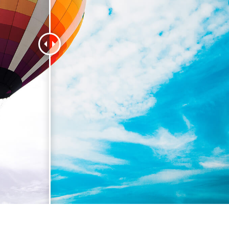
etuszu produktów
Usługi retuszu biżuterii
Dane Treningowe 