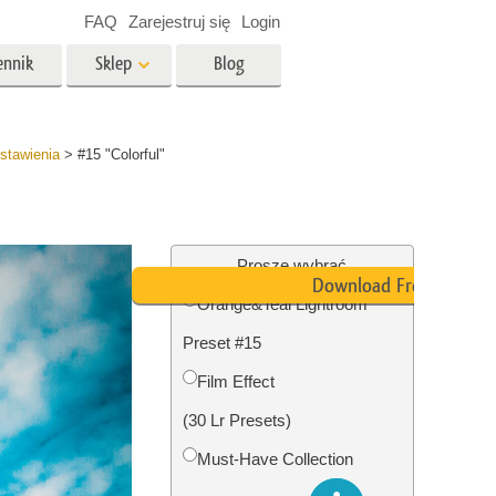
FAQ
Zarejestruj się
Login
ennik
Sklep
Blog
es
Video
stawienia
>
#15 "Colorful"
Profesjonalny LUTs
e
Nakładki wideo
 Usługi
Usługi edycji zdjęć
nieruchomości
Proszę wybrać
Download Free
Orange&Teal Lightroom
y dla
Preset #15
razem
Foto Przywracanie Usługi
Film Effect
(30 Lr Presets)
Must-Have Collection