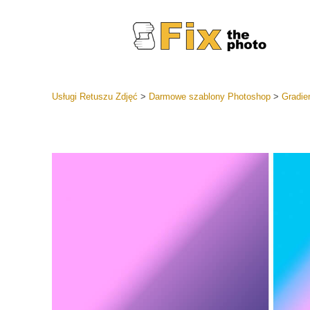
Usługi Retuszu Zdjęć
>
Darmowe szablony Photoshop
>
Gradie
Ustawien
Całe kole
Usługi 
wstępnyc
Najlepsza
Kolekcja 
Usługi ed