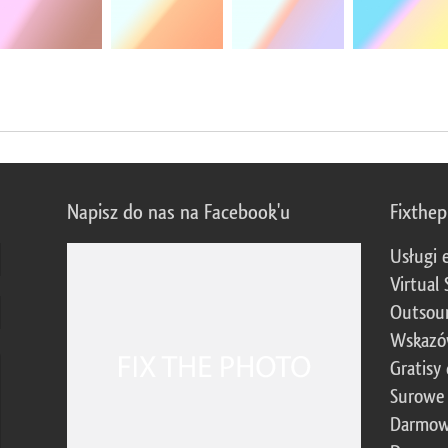
Napisz do nas na Facebook'u
Fixthe
Usługi 
Virtual 
Outsour
Wskazó
Gratisy
Surowe 
Darmow