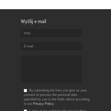
Wyślij e-mail
Imię
E-mail
By submitting the form you give us your
consent to process the personal data
specified by you in the fields above according
to our
Privacy Policy
I agree to be updated with special offers