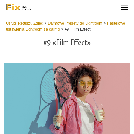
Usługi Retuszu Zdjęć
>
Darmowe Presety do Lightroom
>
Pastelowe
ustawienia Lightroom za darmo
>
#9 "Film Effect"
#9 «Film Effect»