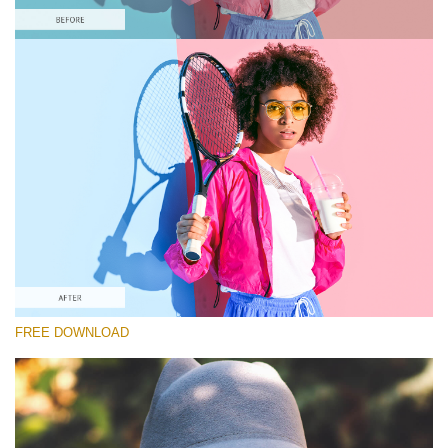
Proszę wybrać
Free Pastel Preset #9
Matte Effect
(30 Lr Presets)
Matte Complete
(130 Lr Presets)
Entire Collection
FREE DOWNLOAD
(2067 Lr Presets)
Darmowe Pobieranie