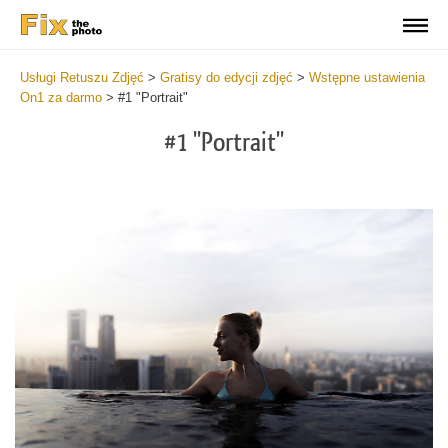
Usługi Retuszu Zdjęć
>
Gratisy do edycji zdjęć
>
Wstępne ustawienia
On1 za darmo
>
#1 "Portrait"
#1 "Portrait"
Do
Fr
Pr