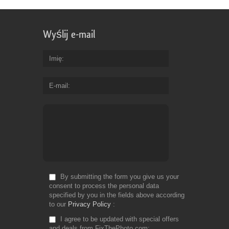
Wyślij e-mail
Imię
E-mail
By submitting the form you give us your
consent to process the personal data
specified by you in the fields above according
to our
Privacy Policy
I agree to be updated with special offers
and deals from FixThePhoto.com