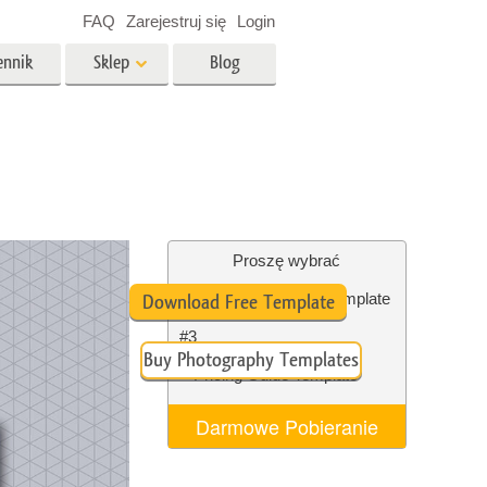
FAQ
Zarejestruj się
Login
ennik
Sklep
Blog
es
Video
Profesjonalny LUTs
e
Nakładki wideo
 Usługi
Usługi edycji zdjęć
nieruchomości
Proszę wybrać
Free Mini Session Template
Download Free Template
y dla
#3
Buy Photography Templates
razem
Foto Przywracanie Usługi
Pricing Guide Template
Darmowe Pobieranie