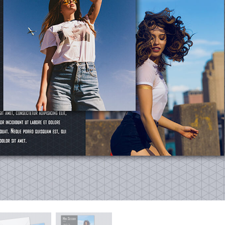
etuszu produktów
Usługi retuszu biżuterii
Dane Treningowe 