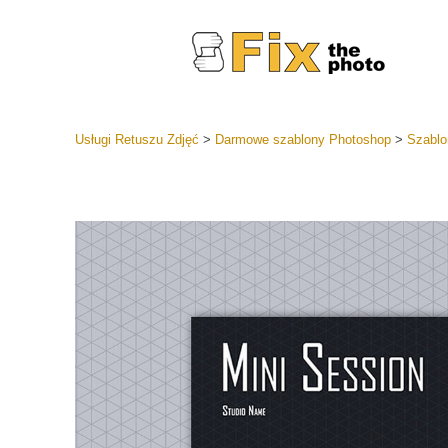
Usługi Retuszu Zdjęć
>
Darmowe szablony Photoshop
>
Szablo
Ustawien
Całe kole
Usługi 
wstępnyc
Najlepsza
Kolekcja 
Usługi ed