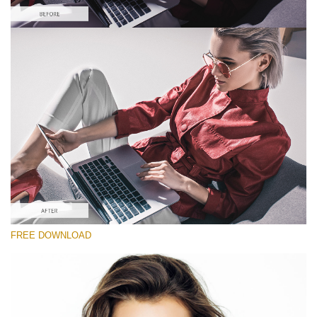
Proszę wybrać
Looks Like Film Lightroom Preset #1
Portrait Pro
(40 Lr Presets)
Wedding Collection
(400 Lr Presets)
Entire Collection
FREE DOWNLOAD
(2067 Lr Presets)
Darmowe Pobieranie