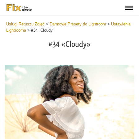
Usługi Retuszu Zdjęć
>
Darmowe Presety do Lightroom
>
Ustawienia
Lightrooma
>
#34 "Cloudy"
#34 «Cloudy»
Do
Fr