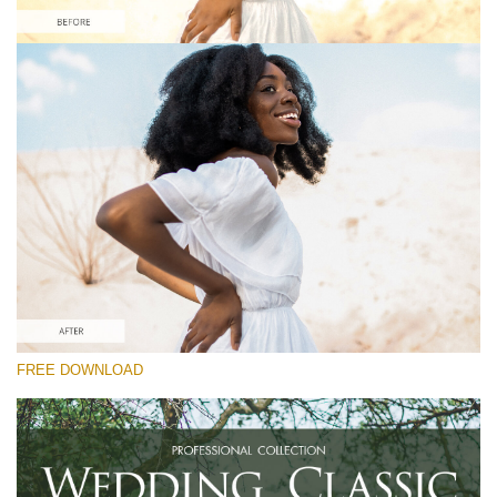
Proszę wybrać
Free Instagram Preset #34
Wedding Classic
(30 Lr Presets)
Luxe Wedding
(230 Lr Presets)
Entire Collection
FREE DOWNLOAD
(2067 Lr Presets)
Darmowe Pobieranie