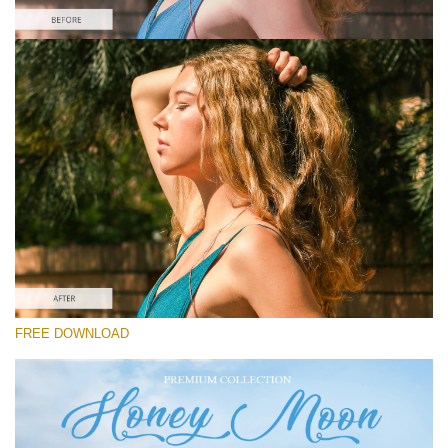
Proszę wybrać
Free Instagram Preset #32
Honey Moon
(30 Lr Presets)
Luxe Wedding
(230 Lr Presets)
Entire Collection
FREE DOWNLOAD
(2067 Lr Presets)
Darmowe Pobieranie