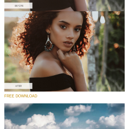
Proszę wybrać
Free Instagram Preset #24
Chocolate Effect
(25 Lr Presets)
Wedding Collection
(400 Lr Presets)
Must-Have Collection
FREE DOWNLOAD
(1432 Lr Presets)
Darmowe Pobieranie