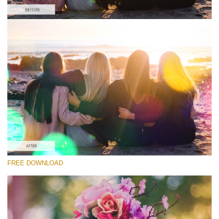
Proszę wybrać
Free Light Leak Overlay #5
Light Leaks Effect
Darmowe Pobieranie
FREE DOWNLOAD