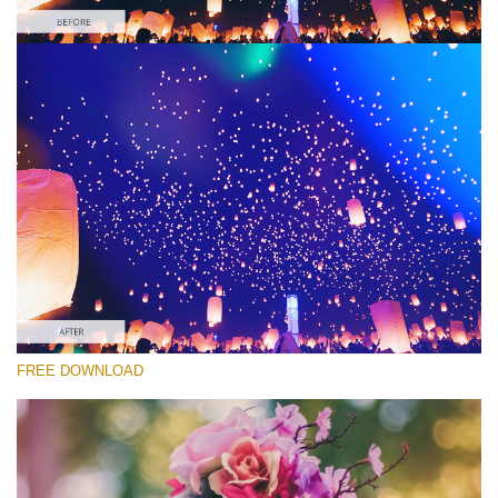
Proszę wybrać
Free Light Leak Overlay #3
Light Leaks Effect
Darmowe Pobieranie
FREE DOWNLOAD