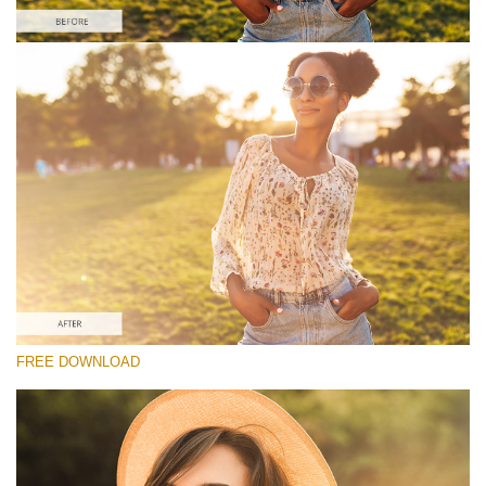
Proszę wybrać
Free Lens Flare Overlay #6
Lens Flare
Darmowe Pobieranie
FREE DOWNLOAD